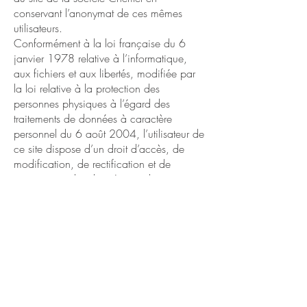
conservant l’anonymat de ces mêmes
utilisateurs.
Conformément à la loi française du 6
janvier 1978 relative à l’informatique,
aux fichiers et aux libertés, modifiée par
la loi relative à la protection des
personnes physiques à l’égard des
traitements de données à caractère
personnel du 6 août 2004, l’utilisateur de
ce site dispose d’un droit d’accès, de
modification, de rectification et de
suppression des données qui le concerne,
en l’adressant à l’éditeur du site par
courrier ou par mail (adresses figurant ci-
dessus).
Contactez-
Nous