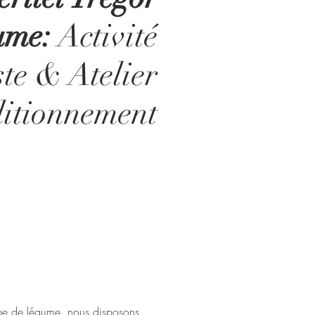
ume:
Activité
ste & Atelier
itionnement
upe de légume, nous disposons