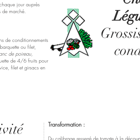
chaque jour auprès
Lég
ts de marché.
Grossi
ons de conditionnements
cond
arquette ou filet,
lanc de poireau,
uette de 4/6 fruits pour
ice, filet et girsacs en
vité
Transformation :
Du calibrage resserré de tomate à la déco