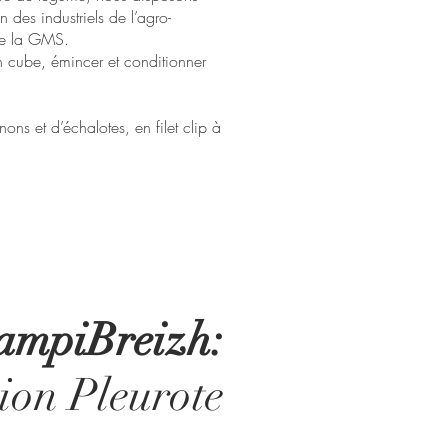
 des industriels de l’agro-
 de la GMS.
 cube, émincer et conditionner
ons et d’échalotes, en filet clip à
ampiBreizh:
ion Pleurote