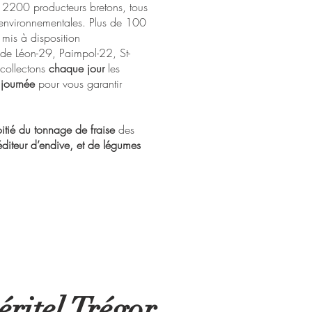
us 2200 producteurs bretons, tous
environnementales. Plus de 100
 mis à disposition
 de Léon-29, Paimpol-22, St-
 collectons
chaque jour
les
journée
pour vous garantir
itié du tonnage de fraise
des
diteur d’endive, et de légumes
ritel Trégor