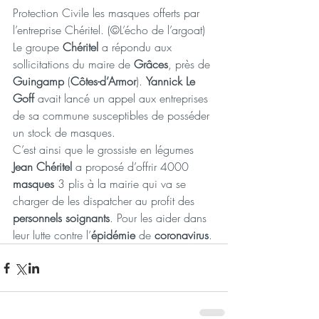
Protection Civile les masques offerts par 
l’entreprise Chéritel. (©L’écho de l’argoat)
Le groupe 
Chéritel
 a répondu aux 
sollicitations du maire de 
Grâces
, près de 
Guingamp
 (
Côtes-d’Armor
). 
Yannick Le 
Goff
 avait lancé un appel aux entreprises 
de sa commune susceptibles de posséder 
un stock de masques.
C’est ainsi que le grossiste en légumes 
Jean Chéritel
 a proposé d’offrir 4000 
masques
 3 plis à la mairie qui va se 
charger de les dispatcher au profit des 
personnels soignants
. Pour les aider dans 
leur lutte contre l’
épidémie
 de 
coronavirus
.